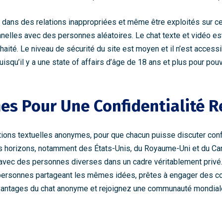
r dans des relations inappropriées et même être exploités sur ce
nelles avec des personnes aléatoires. Le chat texte et vidéo est
ité. Le niveau de sécurité du site est moyen et il n’est access
squ’il y a une state of affairs d’âge de 18 ans et plus pour pouvoi
es Pour Une Confidentialité R
ons textuelles anonymes, pour que chacun puisse discuter con
us horizons, notamment des États-Unis, du Royaume-Uni et du C
 avec des personnes diverses dans un cadre véritablement privé. 
sonnes partageant les mêmes idées, prêtes à engager des conv
vantages du chat anonyme et rejoignez une communauté mondiale qu