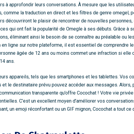
rs à approfondir leurs conversations. À mesure que les utilisateu
 comme la traduction en direct et les filtres de genre
omegel
, 
urs découvriront le plaisir de rencontrer de nouvelles personnes,
es qui ont fait la popularité de Omegle à ses débuts. Grâce à so
ns, éliminant ainsi le besoin de se connaître au préalable ou l
en ligne sur notre plateforme, il est essentiel de comprendre l
rsonne âgée de 12 ans ou moins commet une infraction si elle cha
14 ans.
ieurs appareils, tels que les smartphones et les tablettes. Vos 
us et le destinataire prévu pouvez accéder aux messages. Alor
communication transparente qu’offre Cocochat ! Votre vie privée e
entielles. C’est un excellent moyen d’améliorer vos conversatio
nt, un emoji réconfortant ou un GIF mignon, Cocochat a tout ce qu