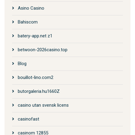
Asino Casino
Bahiscom
batery-app.net z1
betwoon-2026casino.top
Blog
bouillot-lino.com2
butorgaleria.hu1660Z
casino utan svensk licens
casinofast
casinom 12855