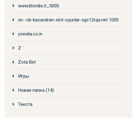
www.blondis.it_5000
xn--ok-kazandran-slot-oyunlar-sgc12rqa.net 1000
yoindia.co.in
Z
Zota Bet
Игры
Новая папка (14)
Текста