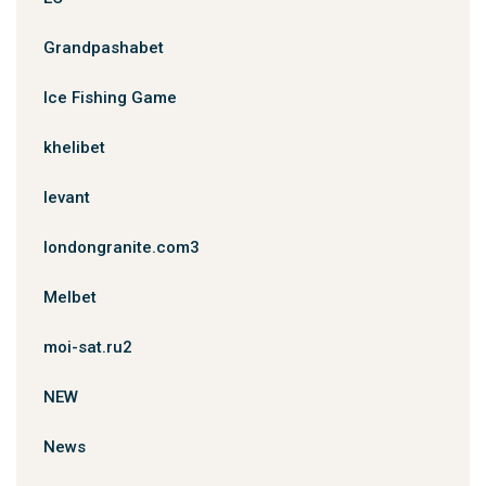
Grandpashabet
Ice Fishing Game
khelibet
levant
londongranite.com3
Melbet
moi-sat.ru2
NEW
News