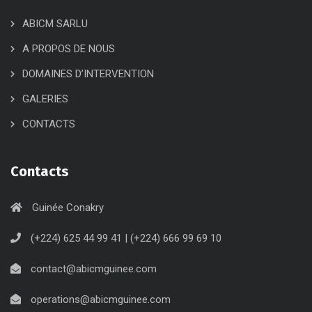
ABICM SARLU
A PROPOS DE NOUS
DOMAINES D’INTERVENTION
GALERIES
CONTACTS
Contacts
Guinée Conakry
(+224) 625 44 99 41 | (+224) 666 99 69 10
contact@abicmguinee.com
operations@abicmguinee.com