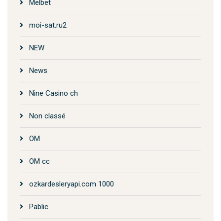
Melbet
moi-sat.ru2
NEW
News
Nine Casino ch
Non classé
OM
OM cc
ozkardesleryapi.com 1000
Pablic