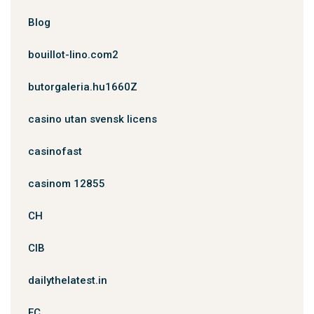
Blog
bouillot-lino.com2
butorgaleria.hu1660Z
casino utan svensk licens
casinofast
casinom 12855
CH
CIB
dailythelatest.in
EC