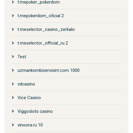
t.mepoker_pokerdom
t.mepokerdom_oficial 2
t.meselector_casino_zerkalo
t.meselector_official_ru 2
Test
uzmankombiservisim.com 1000
vdcasino
Vice Casino
Viggoslots casino
vinoora.ru 10