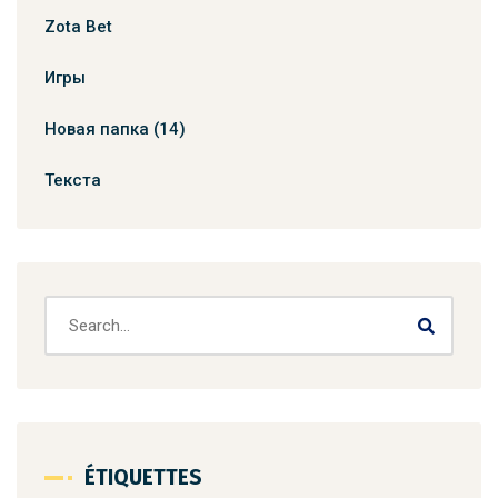
Zota Bet
Игры
Новая папка (14)
Текста
ÉTIQUETTES