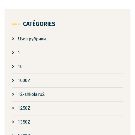
CATÉGORIES
! Без рубрики
1
10
1000Z
12-shkola.ru2
1250Z
1350Z