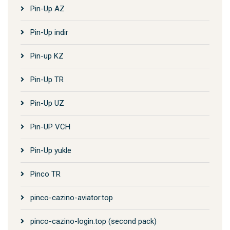
Pin-Up AZ
Pin-Up indir
Pin-up KZ
Pin-Up TR
Pin-Up UZ
Pin-UP VCH
Pin-Up yukle
Pinco TR
pinco-cazino-aviator.top
pinco-cazino-login.top (second pack)