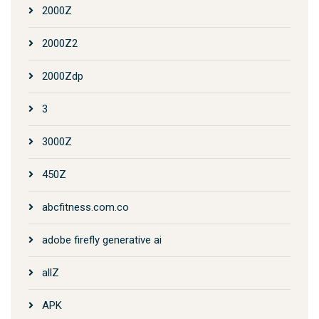
2000Z
2000Z2
2000Zdp
3
3000Z
450Z
abcfitness.com.co
adobe firefly generative ai
allZ
APK