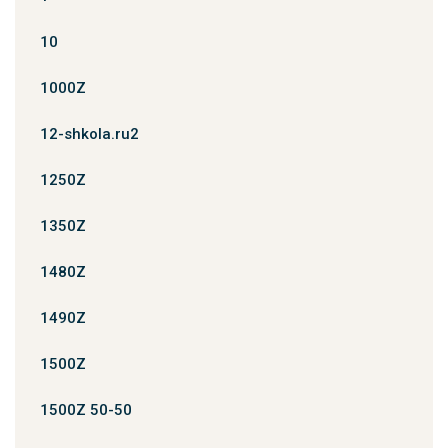
10
1000Z
12-shkola.ru2
1250Z
1350Z
1480Z
1490Z
1500Z
1500Z 50-50