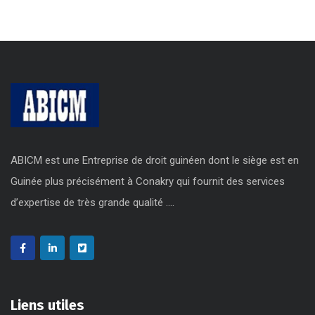
ABICM est une Entreprise de droit guinéen dont le siège est en
Guinée plus précisément à Conakry qui fournit des services
d’expertise de très grande qualité ....
Liens utiles