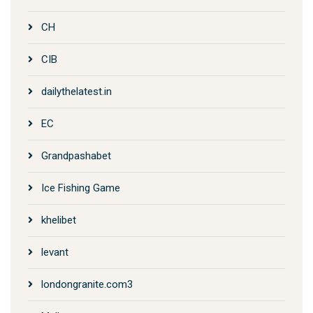
CH
CIB
dailythelatest.in
EC
Grandpashabet
Ice Fishing Game
khelibet
levant
londongranite.com3