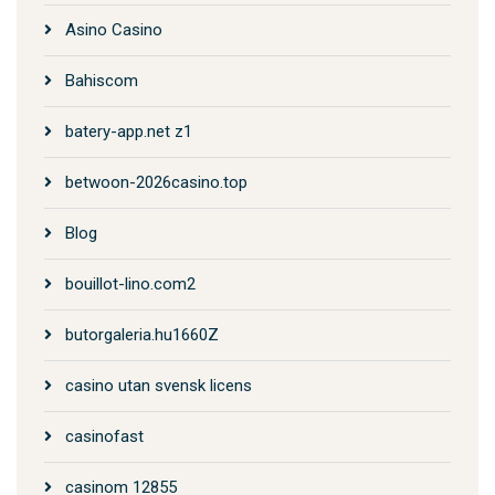
Asino Casino
Bahiscom
batery-app.net z1
betwoon-2026casino.top
Blog
bouillot-lino.com2
butorgaleria.hu1660Z
casino utan svensk licens
casinofast
casinom 12855