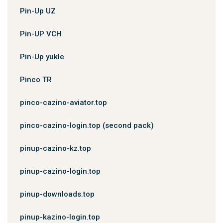
Pin-Up UZ
Pin-UP VCH
Pin-Up yukle
Pinco TR
pinco-cazino-aviator.top
pinco-cazino-login.top (second pack)
pinup-cazino-kz.top
pinup-cazino-login.top
pinup-downloads.top
pinup-kazino-login.top