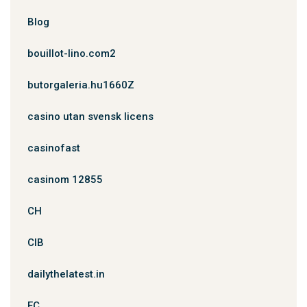
Blog
bouillot-lino.com2
butorgaleria.hu1660Z
casino utan svensk licens
casinofast
casinom 12855
CH
CIB
dailythelatest.in
EC