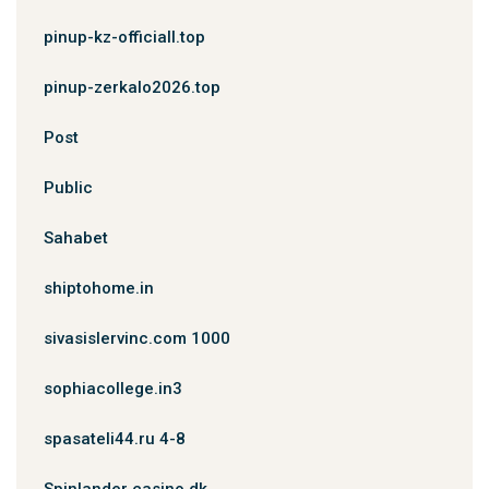
pinup-kz-officiall.top
pinup-zerkalo2026.top
Post
Public
Sahabet
shiptohome.in
sivasislervinc.com 1000
sophiacollege.in3
spasateli44.ru 4-8