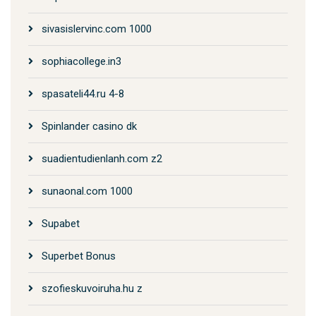
sivasislervinc.com 1000
sophiacollege.in3
spasateli44.ru 4-8
Spinlander casino dk
suadientudienlanh.com z2
sunaonal.com 1000
Supabet
Superbet Bonus
szofieskuvoiruha.hu z