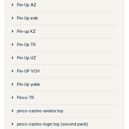
Pin-Up AZ
Pin-Up indir
Pin-up KZ
Pin-Up TR
Pin-Up UZ
Pin-UP VCH
Pin-Up yukle
Pinco TR
pinco-cazino-aviator.top
pinco-cazino-login.top (second pack)