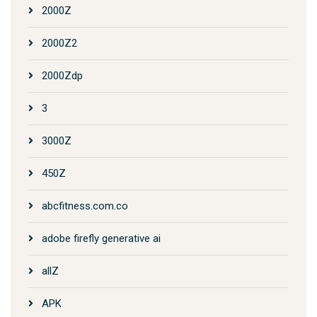
2000Z
2000Z2
2000Zdp
3
3000Z
450Z
abcfitness.com.co
adobe firefly generative ai
allZ
APK