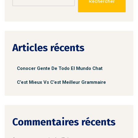
Rechercher
Articles récents
Conocer Gente De Todo El Mundo Chat
C’est Mieux Vs C’est Meilleur Grammaire
Commentaires récents