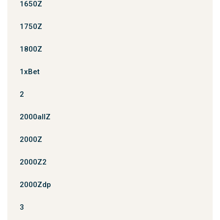
1650Z
1750Z
1800Z
1xBet
2
2000allZ
2000Z
2000Z2
2000Zdp
3