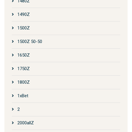
1480Z
1490Z
1500Z
1500Z 50-50
1650Z
1750Z
1800Z
1xBet
2
2000allZ