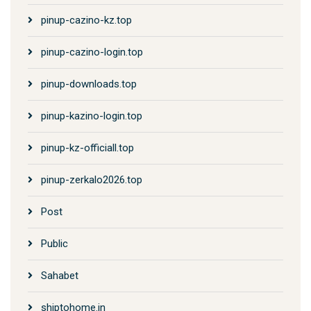
pinup-cazino-kz.top
pinup-cazino-login.top
pinup-downloads.top
pinup-kazino-login.top
pinup-kz-officiall.top
pinup-zerkalo2026.top
Post
Public
Sahabet
shiptohome.in