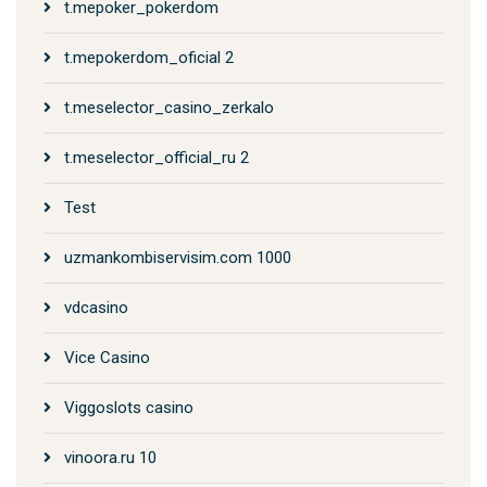
t.mepoker_pokerdom
t.mepokerdom_oficial 2
t.meselector_casino_zerkalo
t.meselector_official_ru 2
Test
uzmankombiservisim.com 1000
vdcasino
Vice Casino
Viggoslots casino
vinoora.ru 10