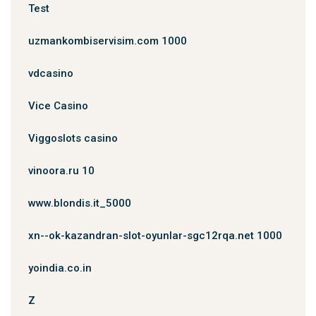
Test
uzmankombiservisim.com 1000
vdcasino
Vice Casino
Viggoslots casino
vinoora.ru 10
www.blondis.it_5000
xn--ok-kazandran-slot-oyunlar-sgc12rqa.net 1000
yoindia.co.in
Z