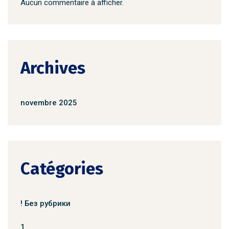
Aucun commentaire à afficher.
Archives
novembre 2025
Catégories
! Без рубрики
1