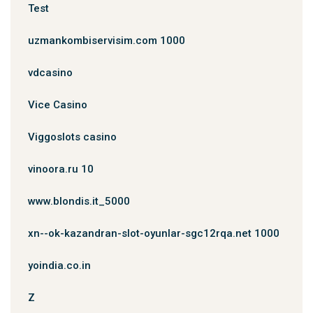
Test
uzmankombiservisim.com 1000
vdcasino
Vice Casino
Viggoslots casino
vinoora.ru 10
www.blondis.it_5000
xn--ok-kazandran-slot-oyunlar-sgc12rqa.net 1000
yoindia.co.in
Z