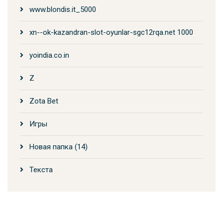
www.blondis.it_5000
xn--ok-kazandran-slot-oyunlar-sgc12rqa.net 1000
yoindia.co.in
Z
Zota Bet
Игры
Новая папка (14)
Текста