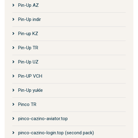
Pin-Up AZ
Pin-Up indir
Pin-up KZ
Pin-Up TR
Pin-Up UZ
Pin-UP VCH
Pin-Up yukle
Pinco TR
pinco-cazino-aviator.top
pinco-cazino-login.top (second pack)