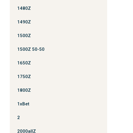
1480Z
1490Z
1500Z
1500Z 50-50
1650Z
1750Z
1800Z
1xBet
2
2000allZ