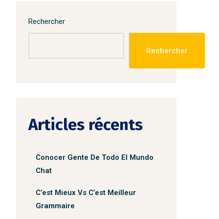
Rechercher
Rechercher
Articles récents
Conocer Gente De Todo El Mundo
Chat
C’est Mieux Vs C’est Meilleur
Grammaire