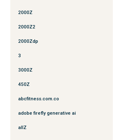
2000Z
2000Z2
2000Zdp
3
3000Z
450Z
abcfitness.com.co
adobe firefly generative ai
allZ