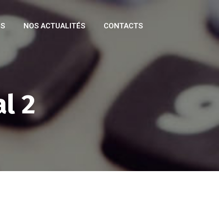
NS
NOS ACTUALITÉS
CONTACTS
l 2