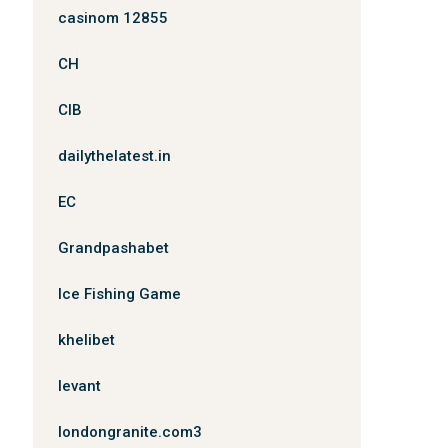
casinom 12855
CH
CIB
dailythelatest.in
EC
Grandpashabet
Ice Fishing Game
khelibet
levant
londongranite.com3