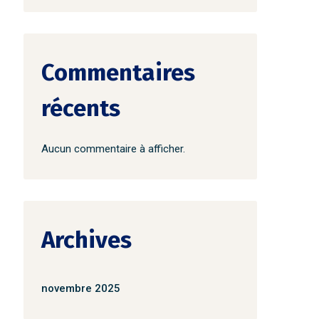
Commentaires
récents
Aucun commentaire à afficher.
Archives
novembre 2025