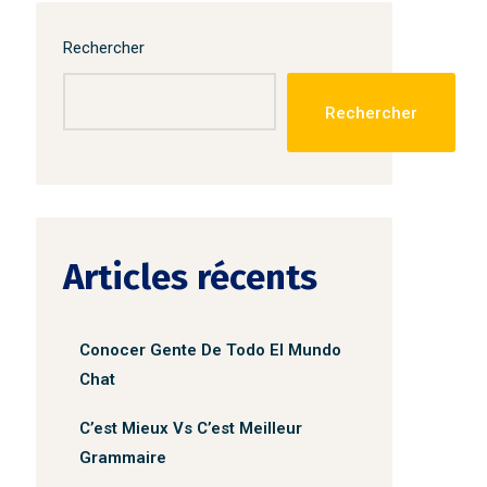
Rechercher
Rechercher
Articles récents
Conocer Gente De Todo El Mundo
Chat
C’est Mieux Vs C’est Meilleur
Grammaire