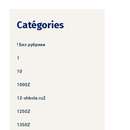
Catégories
! Без рубрики
1
10
1000Z
12-shkola.ru2
1250Z
1350Z