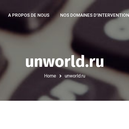
A PROPOS DE NOUS
NOS DOMAINES D’INTERVENTIO
unworld.ru
Home
unworld.ru